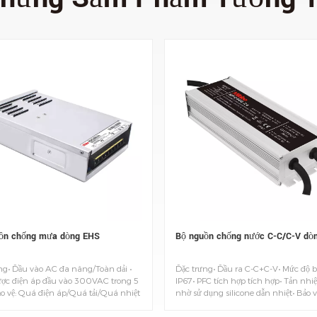
ồn chống mưa dòng EHS
Bộ nguồn chống nước C-C/C-V dò
ng• Đầu vào AC đa năng/Toàn dải •
Đặc trưng• Đầu ra C-C+C-V• Mức độ bả
ợc điện áp đầu vào 300VAC trong 5
IP67• PFC tích hợp tích hợp• Tản nhiệt
ảo vệ: Quá điện áp/Quá tải/Quá nhiệt
nhờ sử dụng silicone dẫn nhiệt• Bảo 
n mạch• Làm mát không khí cưỡng
áp/Quá tải/Đoản mạch/Quá nhiệt độ
g quạt DC tích hợp• Hiệu suất cao và
chống xung điện• Nhà ở trọn gói cho