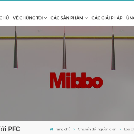
 CHỦ
VỀ CHÚNG TÔI
CÁC SẢN PHẨM
CÁC GIẢI PHÁP
ỦN
Với PFC
Trang chủ
Chuyển đổi nguồn điện
Loại 