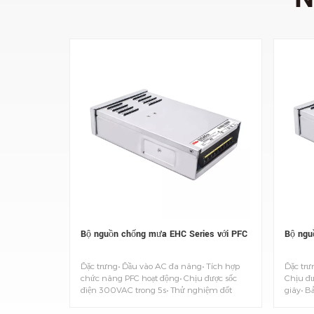
Bộ nguồn chống mưa EHC Series với PFC
Bộ ngu
Đặc trưng• Đầu vào AC đa năng• Tích hợp
Đặc trư
chức năng PFC hoạt động• Chịu được sốc
Chịu đư
điện 300VAC trong 5s• Thử nghiệm đốt
giây• B
cháy toàn tải 100%• Bảo vệ: Đoản
độ/Đoả
mạch/Quá tải/Quá điện áp/Quá nhiệt độ •
bức bằn