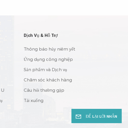
o hành
thiết bị ngoài trời • IP67 • Thử nghiệm đốt
cháy toàn tải 100% • 3 năm bảo hành
Dịch Vụ & Hỗ Trợ
Thông báo hủy niêm yết
Ứng dụng công nghiệp
Sản phẩm và Dịch vụ
Chăm sóc khách hàng
 U
Câu hỏi thường gặp
rụ
Tải xuống
ĐỂ LẠI LỜI NHẮN