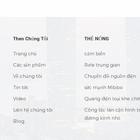
cậy cao• Vỏ hoàn toàn bằng nhôm,
bộ dòng sản phẩm• Chống rung• Bả
p cho các thiết bị ngoài trời• Xử lý
5 năm
ụi, sát trùng và chống ẩm• Thiết kế
ưa tạt, IP34• Thử nghiệm đốt cháy
i 100%• 3 năm bảo hành
Theo Chúng Tôi
THẺ NÓNG
Trang chủ
cảm biến
Các sản phẩm
Rơle trung gian
Về chúng tôi
Chuyển đổi nguồn điện
Tin tức
sức mạnh Mibbo
Video
Quang điện loại khe chữ
Liên hệ chúng tôi
Công tắc lân cận hình t
đường kính nhỏ
Blog