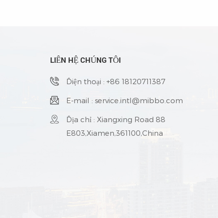
Hiệu suất cao/Độ tin cậy cao• Làm mát bằng
độ tin 
đối lưu không khí tự do• Thiết kế chống mưa
thích hợ
tạt• 3 năm bảo hành
chống b
chống m
toàn tả
LIÊN HỆ CHÚNG TÔI
Điện thoại : +86 18120711387
E-mail : service.intl@mibbo.com
Địa chỉ : Xiangxing Road 88
E803,Xiamen,361100,China