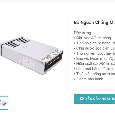
Bộ Nguồn Chống Mư
Đặc trưng
• Đầu vào AC đa năng
• Tích hợp chức năng P
• Chịu được sốc điện 3
• Thử nghiệm đốt cháy t
• Bảo vệ: Đoản mạch/Quá
• Hiệu suất cao/Độ tin c
• Làm mát bằng đối lưu 
• Thiết kế chống mưa tạt
• 3 năm bảo hành
YÊU CẦU NGAY B