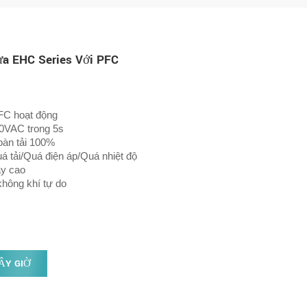
a EHC Series Với PFC
FC hoạt động
00VAC trong 5s
oàn tải 100%
 tải/Quá điện áp/Quá nhiệt độ
ậy cao
không khí tự do
ÂY GIỜ