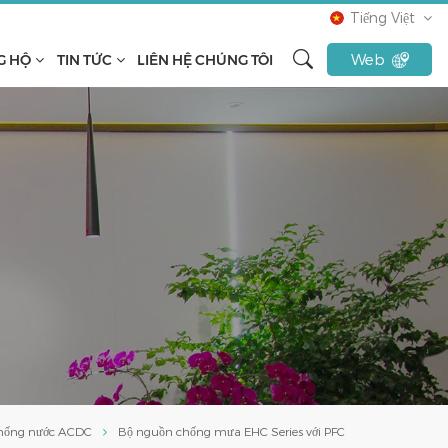
Tiếng Việt
Web
G HỘ
TIN TỨC
LIÊN HỆ CHÚNG TÔI
English
français
русский
español
Türkçe
Tiếng Việt
Indonesia
chống nước ACDC
Bộ nguồn chống mưa EHC Series với PFC