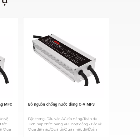
ng MFC
Bộ nguồn chống nước dòng C-V MFS
o vệ:
Đặc trưng• Đầu vào AC đa năng/Toàn dải •
 tốt
Tích hợp chức năng PFC hoạt động • Bảo vệ:
vệ: Quá
Quá điện áp/Quá tải/Quá nhiệt độ/Đoản
.• Bộ
mạch • Hiệu suất cao và độ tin cậy cao • Vỏ
 toàn
hoàn toàn bằng nhôm, thích hợp cho các