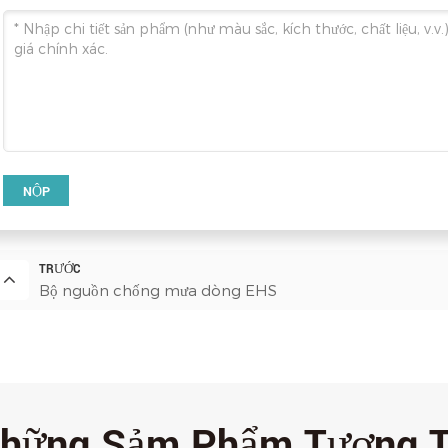
NỘP
TRƯỚC
Bộ nguồn chống mưa dòng EHS
hững Sảm Phẩm Tương 