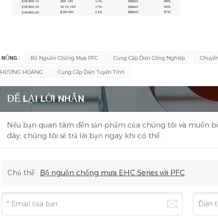
 NÓNG :
Bộ Nguồn Chống Mưa PFC
Cung Cấp Điện Công Nghiệp
Chuyển
PHƯỢNG HOÀNG
Cung Cấp Điện Tuyến Tính
ĐỂ LẠI LỜI NHẮN
Nếu bạn quan tâm đến sản phẩm của chúng tôi và muốn biết th
đây, chúng tôi sẽ trả lời bạn ngay khi có thể.
Chủ thể :
Bộ nguồn chống mưa EHC Series với PFC